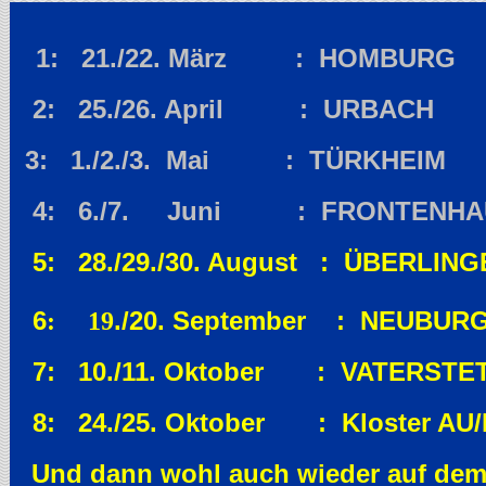
1: 21./22. März : HOMBURG
2: 25./26. April : URBACH
3: 1./2./3. Mai : TÜRKHEIM
4: 6./7. Juni : FRONTENHA
5: 28./29./30. August : ÜBERLI
6
./20. September : NEUBUR
: 19
7: 10./11. Oktober : VATERS
8: 24./25. Oktober : Kloster AU/
Und dann wohl auch wieder auf de